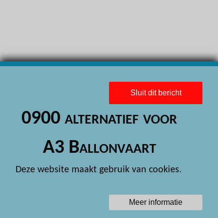
H
H
H
H
H
Sluit dit bericht
H
0900 alternatief voor
H
H
A3 Ballonvaart
H
Deze website maakt gebruik van cookies.
H
H
Meer informatie
H