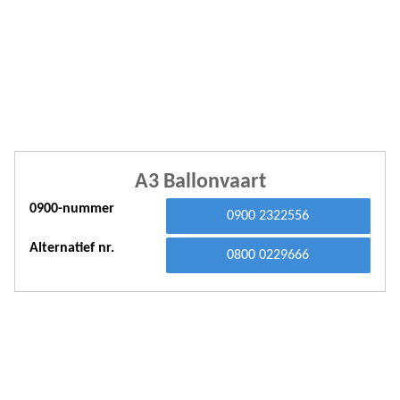
A
A
A
A
A
A3 Ballonvaart
A
0900-nummer
A
0900 2322556
A
Alternatief nr.
0800 0229666
A
A
A
A