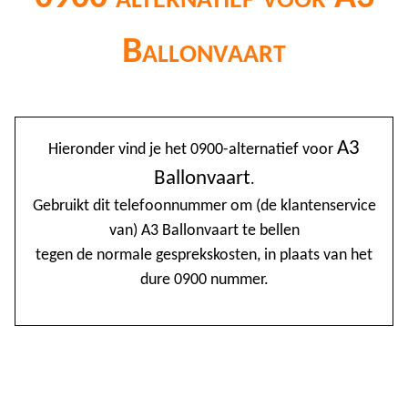
Ballonvaart
@
A3
Hieronder vind je het 0900-alternatief voor
0
Ballonvaart
.
1
Gebruikt dit telefoonnummer om (de klantenservice
van) A3 Ballonvaart te bellen
1
tegen de normale gesprekskosten, in plaats van het
1
dure 0900 nummer.
2
3
4