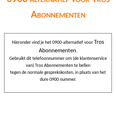
Abonnementen
@
Tros
Hieronder vind je het 0900-alternatief voor
0
Abonnementen
.
1
Gebruikt dit telefoonnummer om (de klantenservice
van) Tros Abonnementen te bellen
1
tegen de normale gesprekskosten, in plaats van het
1
dure 0900 nummer.
2
3
4