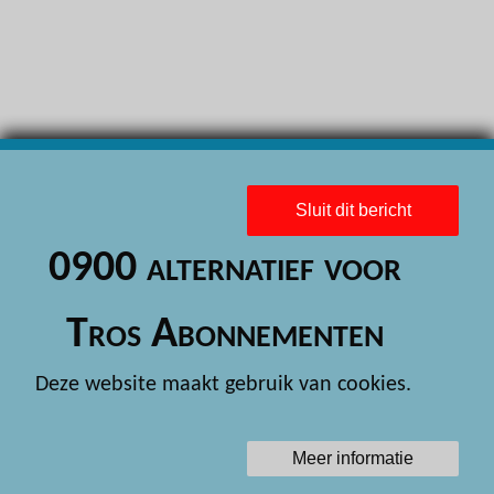
H
H
H
H
H
Sluit dit bericht
H
0900 alternatief voor
H
H
Tros Abonnementen
H
Deze website maakt gebruik van cookies.
H
H
Meer informatie
H