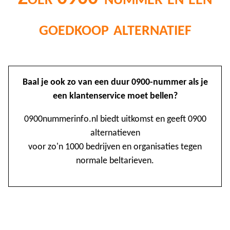
goedkoop alternatief
@
Baal je ook zo van een duur 0900-nummer als je
0
een klantenservice moet bellen?
1
0900nummerinfo.nl biedt uitkomst en geeft 0900
alternatieven
1
voor zo'n 1000 bedrijven en organisaties tegen
1
normale beltarieven.
2
3
4