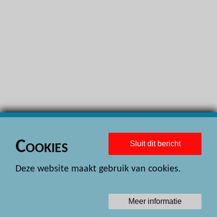
H
H
H
H
H
H
H
H
Cookies
Sluit dit bericht
H
Deze website maakt gebruik van cookies.
H
H
Meer informatie
H