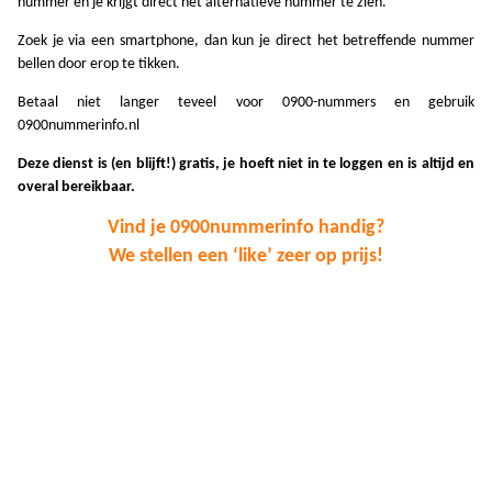
nummer en je krijgt direct het alternatieve nummer te zien.
A
Zoek je via een smartphone, dan kun je direct het betreffende nummer
A
bellen door erop te tikken.
Betaal niet langer teveel voor 0900-nummers en gebruik
A
0900nummerinfo.nl
A
Deze dienst is (en blijft!) gratis, je hoeft niet in te loggen en is altijd en
overal bereikbaar.
A
Vind je 0900nummerinfo handig?
A
We stellen een ‘like’ zeer op prijs!
A
A
A
A
A
A