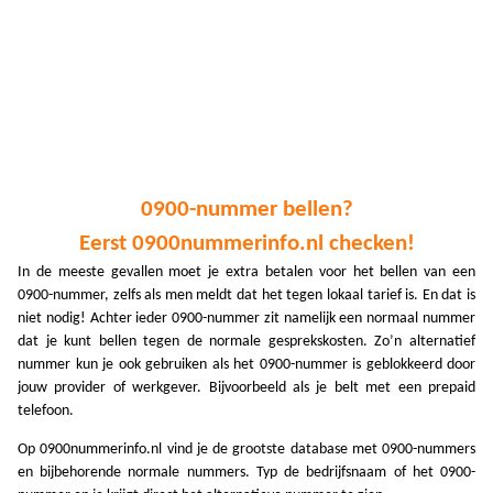
A
A
A
A
A
0900-nummer bellen?
A
Eerst 0900nummerinfo.nl checken!
A
In de meeste gevallen moet je extra betalen voor het bellen van een
0900-nummer, zelfs als men meldt dat het tegen lokaal tarief is. En dat is
A
niet nodig! Achter ieder 0900-nummer zit namelijk een normaal nummer
dat je kunt bellen tegen de normale gesprekskosten. Zo’n alternatief
A
nummer kun je ook gebruiken als het 0900-nummer is geblokkeerd door
jouw provider of werkgever. Bijvoorbeeld als je belt met een prepaid
A
telefoon.
A
Op 0900nummerinfo.nl vind je de grootste database met 0900-nummers
A
en bijbehorende normale nummers. Typ de bedrijfsnaam of het 0900-