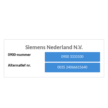
A
A
A
A
A
Siemens Nederland N.V.
A
0900-nummer
0900 3333100
A
Alternatief nr.
A
0035 24066615640
A
A
A
A