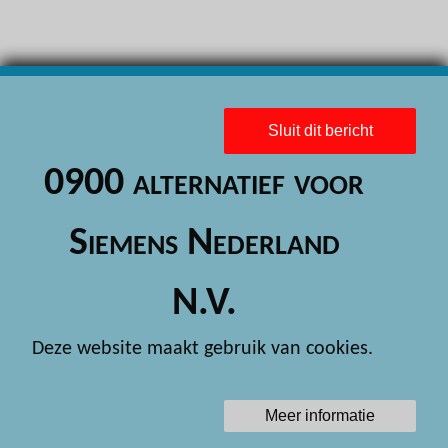
H
H
H
H
Sluit dit bericht
H
0900 alternatief voor
H
Siemens Nederland
H
H
N.V.
H
Deze website maakt gebruik van cookies.
H
H
Meer informatie
H