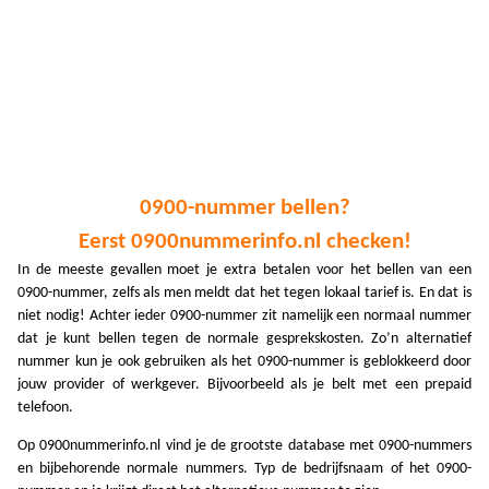
A
A
A
A
A
0900-nummer bellen?
A
Eerst 0900nummerinfo.nl checken!
A
In de meeste gevallen moet je extra betalen voor het bellen van een
0900-nummer, zelfs als men meldt dat het tegen lokaal tarief is. En dat is
A
niet nodig! Achter ieder 0900-nummer zit namelijk een normaal nummer
dat je kunt bellen tegen de normale gesprekskosten. Zo’n alternatief
A
nummer kun je ook gebruiken als het 0900-nummer is geblokkeerd door
jouw provider of werkgever. Bijvoorbeeld als je belt met een prepaid
A
telefoon.
A
Op 0900nummerinfo.nl vind je de grootste database met 0900-nummers
A
en bijbehorende normale nummers. Typ de bedrijfsnaam of het 0900-