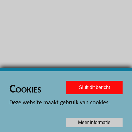
H
H
H
H
H
H
H
H
Cookies
Sluit dit bericht
H
Deze website maakt gebruik van cookies.
H
H
Meer informatie
H