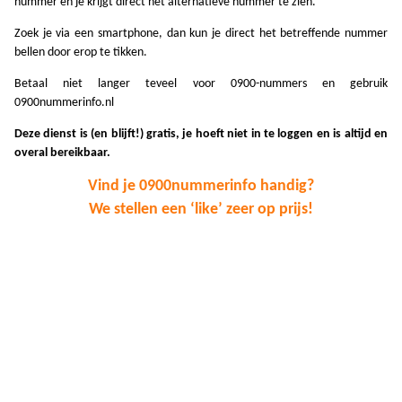
nummer en je krijgt direct het alternatieve nummer te zien.
A
Zoek je via een smartphone, dan kun je direct het betreffende nummer
A
bellen door erop te tikken.
Betaal niet langer teveel voor 0900-nummers en gebruik
A
0900nummerinfo.nl
A
Deze dienst is (en blijft!) gratis, je hoeft niet in te loggen en is altijd en
overal bereikbaar.
A
Vind je 0900nummerinfo handig?
A
We stellen een ‘like’ zeer op prijs!
A
A
A
A
A
A