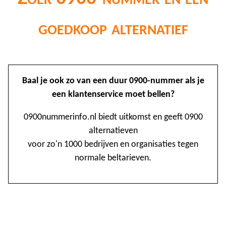
goedkoop alternatief
@
Baal je ook zo van een duur 0900-nummer als je
0
een klantenservice moet bellen?
1
0900nummerinfo.nl biedt uitkomst en geeft 0900
alternatieven
1
voor zo'n 1000 bedrijven en organisaties tegen
1
normale beltarieven.
2
3
4