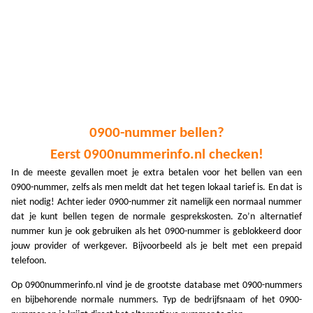
A
A
A
A
A
0900-nummer bellen?
A
Eerst 0900nummerinfo.nl checken!
A
In de meeste gevallen moet je extra betalen voor het bellen van een
0900-nummer, zelfs als men meldt dat het tegen lokaal tarief is. En dat is
A
niet nodig! Achter ieder 0900-nummer zit namelijk een normaal nummer
dat je kunt bellen tegen de normale gesprekskosten. Zo’n alternatief
A
nummer kun je ook gebruiken als het 0900-nummer is geblokkeerd door
jouw provider of werkgever. Bijvoorbeeld als je belt met een prepaid
A
telefoon.
A
Op 0900nummerinfo.nl vind je de grootste database met 0900-nummers
A
en bijbehorende normale nummers. Typ de bedrijfsnaam of het 0900-