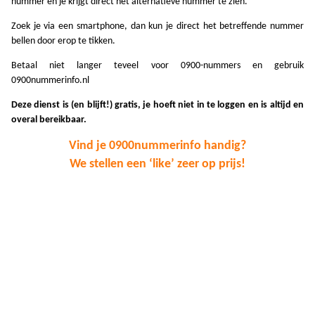
nummer en je krijgt direct het alternatieve nummer te zien.
A
Zoek je via een smartphone, dan kun je direct het betreffende nummer
A
bellen door erop te tikken.
Betaal niet langer teveel voor 0900-nummers en gebruik
A
0900nummerinfo.nl
A
Deze dienst is (en blijft!) gratis, je hoeft niet in te loggen en is altijd en
overal bereikbaar.
A
Vind je 0900nummerinfo handig?
A
We stellen een ‘like’ zeer op prijs!
A
A
A
A
A
A