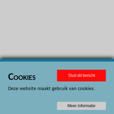
H
H
H
H
H
H
H
H
Cookies
Sluit dit bericht
H
Deze website maakt gebruik van cookies.
H
H
Meer informatie
H