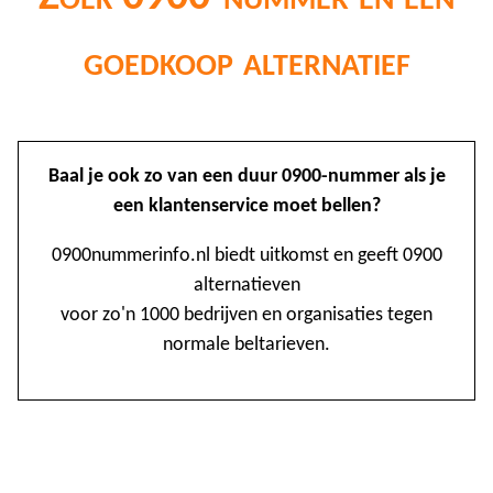
goedkoop alternatief
@
Baal je ook zo van een duur 0900-nummer als je
0
een klantenservice moet bellen?
1
0900nummerinfo.nl biedt uitkomst en geeft 0900
alternatieven
1
voor zo'n 1000 bedrijven en organisaties tegen
1
normale beltarieven.
2
3
4