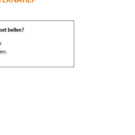
@Home
oet bellen?
1888 nummerinformatie KPN
n
4launch
ven.
A1-Interflow
ABN AMRO Creditcardsaldo
AB Oost
Achmea Taxi Zeevang
ADSLwinkel.nl
AEGON
Aflevertijd.nl