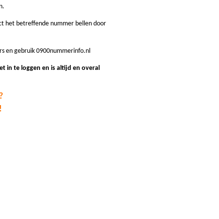
n.
ect het betreffende nummer bellen door
rs en gebruik 0900nummerinfo.nl
iet in te loggen en is altijd en overal
?
!