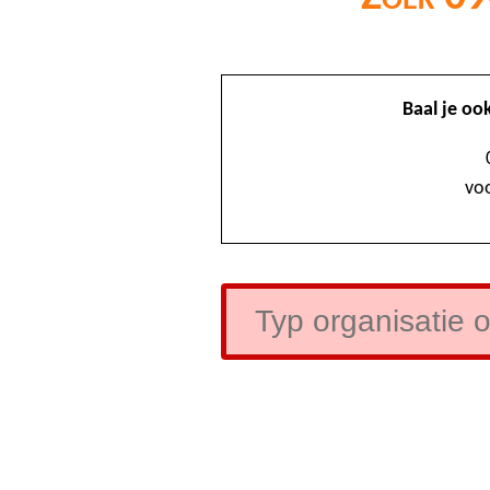
Baal je oo
voo