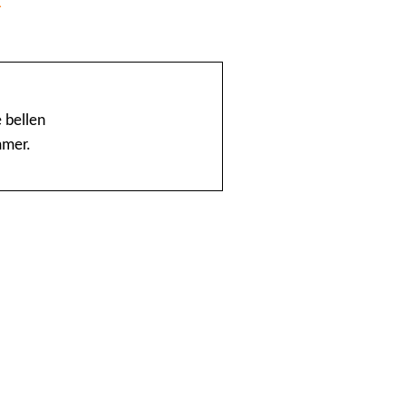
@Home
1888 nummerinformatie KPN
 bellen
mmer.
4launch
A1-Interflow
ABN AMRO Creditcardsaldo
AB Oost
Achmea Taxi Zeevang
ADSLwinkel.nl
AEGON
Aflevertijd.nl