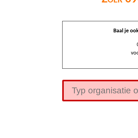
Baal je oo
voo