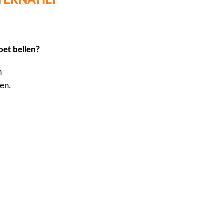
@Home
oet bellen?
1888 nummerinformatie KPN
n
4launch
ven.
A1-Interflow
ABN AMRO Creditcardsaldo
AB Oost
Achmea Taxi Zeevang
ADSLwinkel.nl
AEGON
Aflevertijd.nl