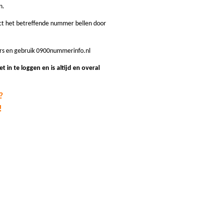
n.
ect het betreffende nummer bellen door
rs en gebruik 0900nummerinfo.nl
iet in te loggen en is altijd en overal
?
!